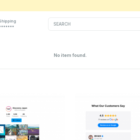
Shipping
*******
No item found.