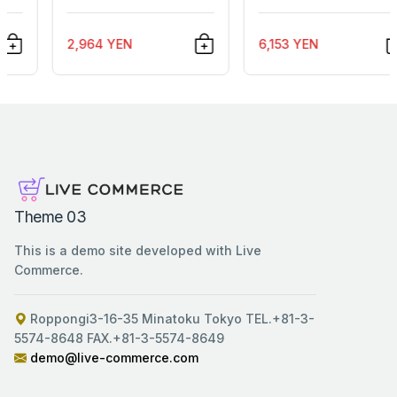
ーデイズ 親子パズル
プリングミル
誕生日 プレゼント
2,964 YEN
6,153 YEN
(26ｘ38cm)
Theme 03
This is a demo site developed with Live
Commerce.
Roppongi3-16-35 Minatoku Tokyo TEL.+81-3-
5574-8648 FAX.+81-3-5574-8649
demo@live-commerce.com