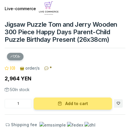
Live-commerce
Jigsaw Puzzle Tom and Jerry Wooden
300 Piece Happy Days Parent-Child
Puzzle Birthday Present (26x38cm)
パズル
(0)
order/s
*
2,964 YEN
50In stock
Add to cart
Shipping fee