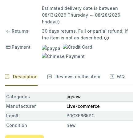
Estimated delivery date is between
08/13/2026 Thursday ～ 08/28/2026
Friday
Returns
30 days returns. Full or partial refund, If
the item is not as described.
Payment
Description
Reviews on this item
FAQ
Categories
jigsaw
Manufacturer
Live-commerce
Item#
B0CXF86KPC
Condition
new